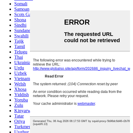
Somali
Samoan
Scots Gaelic
Shona
Sindhi
Sundanese
Swahili
Tajik
Tamil
Telugu
Thai
Ukrainian
Urdu
Uzbek
Vietnamese
Welsh
Xhosa
Yiddish
Yoruba
Zulu
Kinyarwanda
Tatar
Oriya
Turkmen
Uyghur