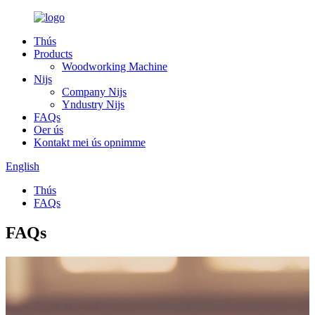
Thús
Products
Woodworking Machine
Nijs
Company Nijs
Yndustry Nijs
FAQs
Oer ús
Kontakt mei ús opnimme
English
Thús
FAQs
FAQs