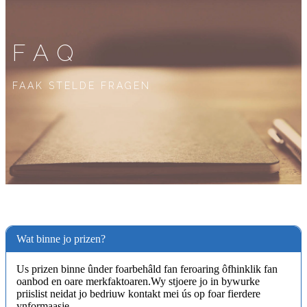
FAQ
FAAK STELDE FRAGEN
Wat binne jo prizen?
Us prizen binne ûnder foarbehâld fan feroaring ôfhinklik fan
oanbod en oare merkfaktoaren.Wy stjoere jo in bywurke
priislist neidat jo bedriuw kontakt mei ús op foar fierdere
ynformaasje.