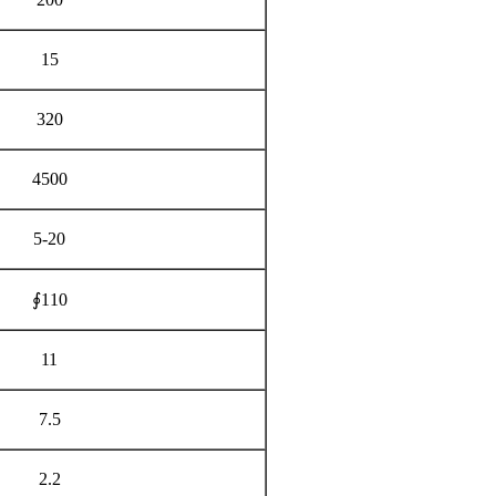
15
320
4500
5-20
∮110
11
7.5
2.2