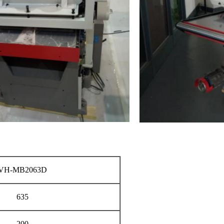
VH-MB2063D
635
200