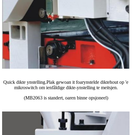
Quick dikte ynstelling.Plak gewoan it foarynstelde diktehout op 'e
mikroswitch om ienfâldige dikte-ynstelling te meitsjen.
(MB2063 is standert, oaren binne opsjoneel)