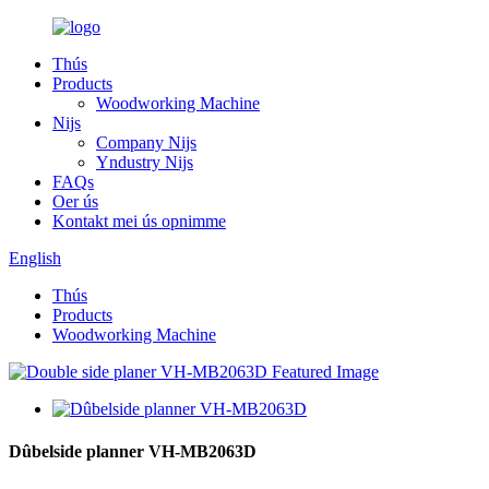
Thús
Products
Woodworking Machine
Nijs
Company Nijs
Yndustry Nijs
FAQs
Oer ús
Kontakt mei ús opnimme
English
Thús
Products
Woodworking Machine
Dûbelside planner VH-MB2063D